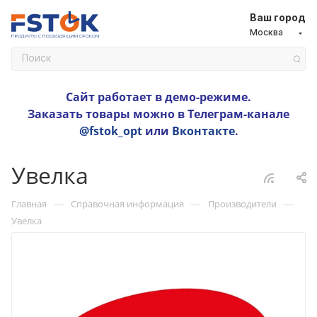
Ваш город
Москва
Сайт работает в демо-режиме.
Заказать товары можно в Телеграм-канале
@fstok_opt
или
Вконтакте
.
Увелка
—
—
—
Главная
Справочная информация
Производители
Увелка