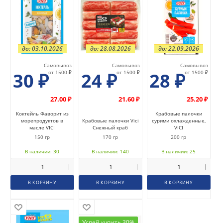
до: 03.10.2026
до: 28.08.2026
до: 22.09.2026
Самовывоз
Самовывоз
Самовывоз
30
₽
от 1500 ₽
24
₽
от 1500 ₽
28
₽
от 1500 ₽
27.00 ₽
21.60 ₽
25.20 ₽
Коктейль Фаворит из
Крабовые палочки
морепродуктов в
Крабовые палочки Vici
сурими охлажденные,
масле VICI
Снежный краб
VICI
150 гр
170 гр
200 гр
В наличии: 30
В наличии: 140
В наличии: 25
В КОРЗИНУ
В КОРЗИНУ
В КОРЗИНУ
Успей купить 30%