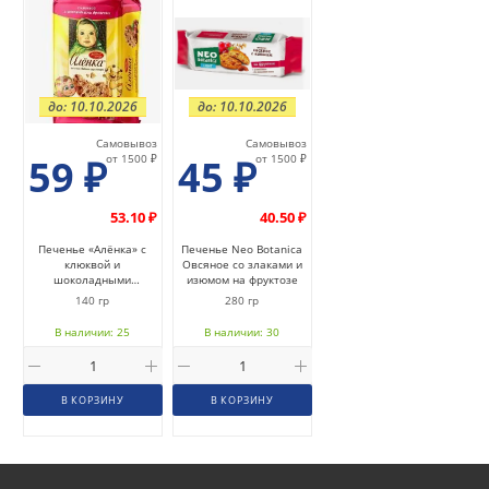
до: 10.10.2026
до: 10.10.2026
Самовывоз
Самовывоз
59
₽
от 1500 ₽
45
₽
от 1500 ₽
53.10 ₽
40.50 ₽
Печенье «Алёнка» с
Печенье Neo Botanica
клюквой и
Овсяное со злаками и
шоколадными
изюмом на фруктозе
кусочками
140 гр
280 гр
В наличии: 25
В наличии: 30
В КОРЗИНУ
В КОРЗИНУ