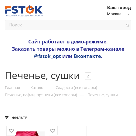
Ваш город
Москва
Сайт работает в демо-режиме.
Заказать товары можно в Телеграм-канале
@fstok_opt
или
Вконтакте
.
Печенье, сушки
2
—
—
—
Главная
Каталог
Сладости (все товары)
—
Печенье, вафли, пряники (все товары)
Печенье, сушки
ФИЛЬТР