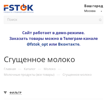
Ваш город
Москва
Сайт работает в демо-режиме.
Заказать товары можно в Телеграм-канале
@fstok_opt
или
Вконтакте
.
Сгущенное молоко
—
—
—
Главная
Каталог
Молоко
—
Молочные продукты (все товары)
Сгущенное молоко
ФИЛЬТР