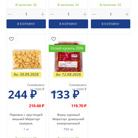
В наличии: 20
В наличии: 20
В наличии: 20
В КОРЗИНУ
В КОРЗИНУ
В КОРЗИНУ
Успей купить 30%
до: 30.09.2026
до: 12.08.2026
Самовывоз
Самовывоз
244
₽
от 1500 ₽
133
₽
от 1500 ₽
190
₽
219.60 ₽
119.70 ₽
Пирожки с хрустящей
Фарш куриный
вишней Мираторг
Мираторг домашний
заморож.
замороженный
1 кг
750 гр
В наличии: 20
В наличии: 20