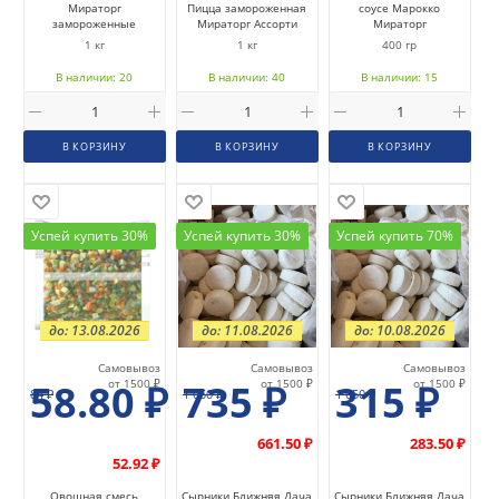
Мираторг
Пицца замороженная
соусе Марокко
замороженные
Мираторг Ассорти
Мираторг
1 кг
1 кг
400 гр
В наличии: 20
В наличии: 40
В наличии: 15
В КОРЗИНУ
В КОРЗИНУ
В КОРЗИНУ
Успей купить 30%
Успей купить 30%
Успей купить 70%
до: 13.08.2026
до: 11.08.2026
до: 10.08.2026
Самовывоз
Самовывоз
Самовывоз
58.80
от 1500 ₽
₽
735
₽
от 1500 ₽
315
₽
от 1500 ₽
84
₽
1 050
₽
1 050
₽
661.50 ₽
283.50 ₽
52.92 ₽
Овощная смесь
Сырники Ближняя Дача
Сырники Ближняя Дача