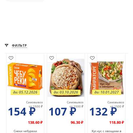
ФИЛЬТР
до: 05.12.2026
до: 03.10.2026
до: 10.01.2027
Самовывоз
Самовывоз
Самовывоз
154
₽
от 1500 ₽
107
₽
от 1500 ₽
132
₽
от 1500 ₽
138.60 ₽
96.30 ₽
118.80 ₽
Снеки чебуреки
Кус-кус с овощами в