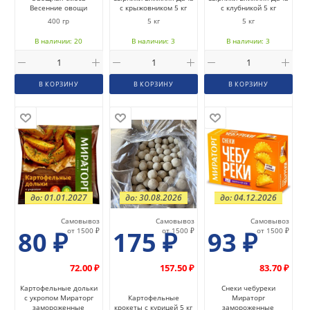
Весенние овощи
с крыжовником 5 кг
с клубникой 5 кг
400 гр
5 кг
5 кг
В наличии: 20
В наличии: 3
В наличии: 3
В КОРЗИНУ
В КОРЗИНУ
В КОРЗИНУ
до: 01.01.2027
до: 30.08.2026
до: 04.12.2026
Самовывоз
Самовывоз
Самовывоз
80
₽
от 1500 ₽
175
₽
от 1500 ₽
93
₽
от 1500 ₽
72.00 ₽
157.50 ₽
83.70 ₽
Картофельные дольки
Снеки чебуреки
с укропом Мираторг
Картофельные
Мираторг
замороженные
крокеты с курицей 5 кг
замороженные