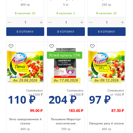
400 гр
5 кг
250 гр
В наличии: 20
В наличии: 2
В наличии: 20
В КОРЗИНУ
В КОРЗИНУ
В КОРЗИНУ
Успей купить 15%
до: 29.08.2026
до: 17.08.2026
до: 09.12.2026
Самовывоз
Самовывоз
Самовывоз
110
₽
от 1500 ₽
204
₽
от 1500 ₽
97
₽
от 1500 ₽
240
₽
99.00 ₽
183.60 ₽
87.30 ₽
Лечо замороженное 4
Пельмени Мираторг
сезона
классические
Овощное рагу 4 сезона
400 гр
700 гр
400 гр