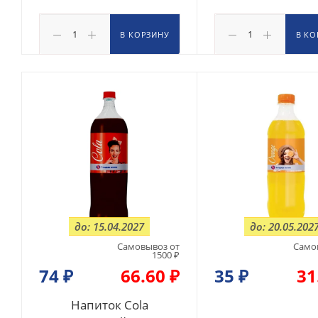
В КОРЗИНУ
В КО
до: 15.04.2027
до: 20.05.202
Самовывоз от
Само
1500 ₽
74
₽
66.60 ₽
35
₽
31
Напиток Cola