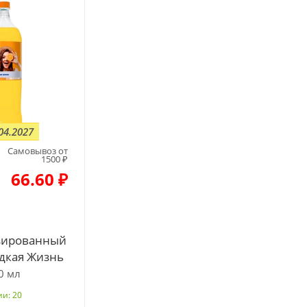
04.2027
Самовывоз от
1500 ₽
66.60 ₽
зированный
дкая Жизнь
0 мл
и: 20