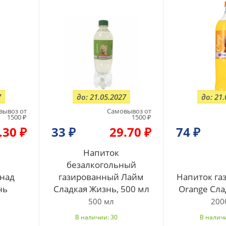
7
до: 21.05.2027
до: 21.
вывоз от
Самовывоз от
1500 ₽
1500 ₽
.30 ₽
33
₽
29.70 ₽
74
₽
Напиток
безалкогольный
над
газированный Лайм
Напиток га
нь
Сладкая Жизнь, 500 мл
Orange Сла
500 мл
200
В наличии: 30
В наличи