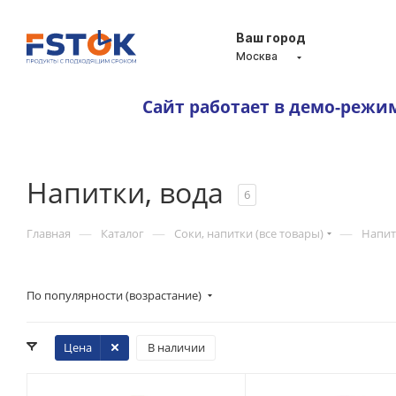
Ваш город
Москва
Сайт работает в демо-режи
Напитки, вода
6
—
—
—
Главная
Каталог
Соки, напитки (все товары)
Напит
По популярности (возрастание)
Цена
В наличии