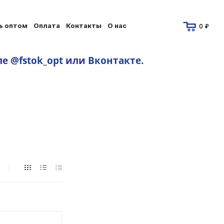
ь оптом
Оплата
Контакты
О нас
0 ₽
ле
@fstok_opt
или
Вконтакте
.