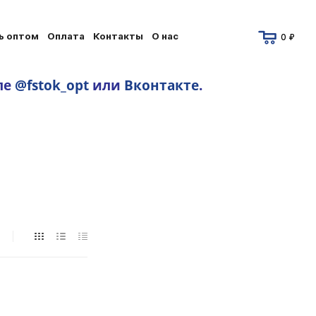
ь оптом
Оплата
Контакты
О нас
0 ₽
ле
@fstok_opt
или
Вконтакте
.