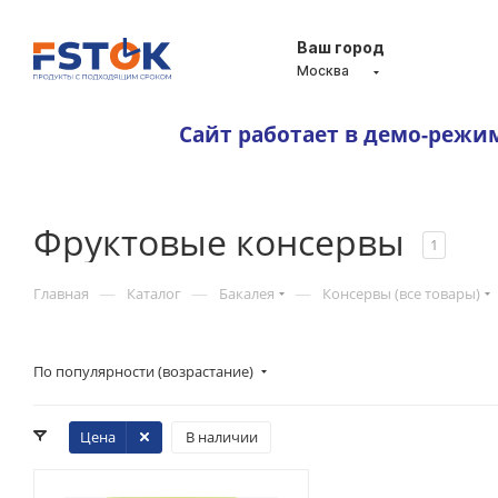
Ваш город
Москва
Сайт работает в демо-режи
Фруктовые консервы
1
—
—
—
Главная
Каталог
Бакалея
Консервы (все товары)
По популярности (возрастание)
Цена
В наличии