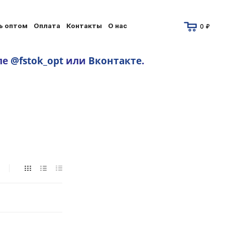
ь оптом
Оплата
Контакты
О нас
0 ₽
ле
@fstok_opt
или
Вконтакте
.