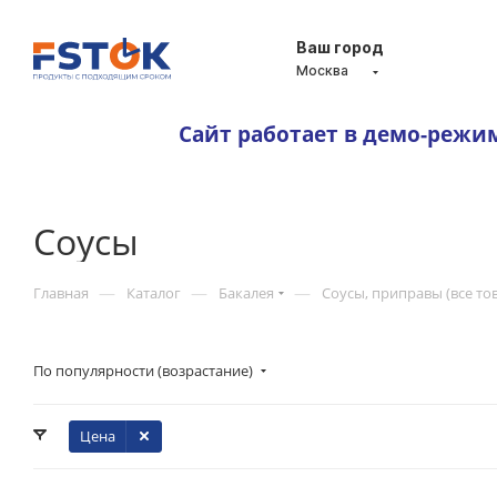
Ваш город
Москва
Сайт работает в демо-режи
Соусы
—
—
—
Главная
Каталог
Бакалея
Соусы, приправы (все то
По популярности (возрастание)
Цена