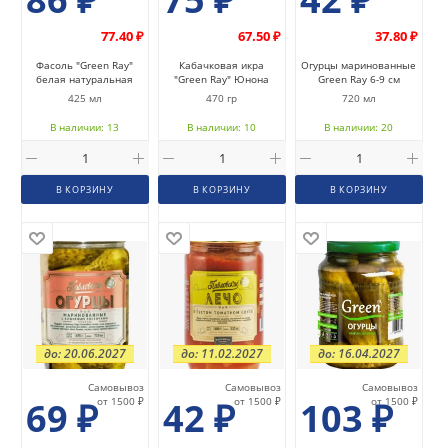
77.40 ₽
67.50 ₽
37.80 ₽
Фасоль "Green Ray"
Кабачковая икра
Огурцы маринованные
белая натуральная
"Green Ray" Юнона
Green Ray 6-9 см
425 мл
470 гр
720 мл
В наличии: 13
В наличии: 10
В наличии: 20
В КОРЗИНУ
В КОРЗИНУ
В КОРЗИНУ
до: 20.06.2027
до: 11.02.2027
до: 16.04.2027
Самовывоз
Самовывоз
Самовывоз
69
₽
от 1500 ₽
42
₽
от 1500 ₽
103
₽
от 1500 ₽