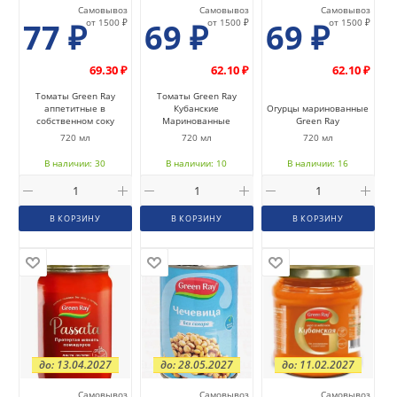
Самовывоз
Самовывоз
Самовывоз
77
₽
от 1500 ₽
69
₽
от 1500 ₽
69
₽
от 1500 ₽
69.30 ₽
62.10 ₽
62.10 ₽
Томаты Green Ray
Томаты Green Ray
аппетитные в
Кубанские
Огурцы маринованные
собственном соку
Маринованные
Green Ray
720 мл
720 мл
720 мл
В наличии: 30
В наличии: 10
В наличии: 16
В КОРЗИНУ
В КОРЗИНУ
В КОРЗИНУ
до: 13.04.2027
до: 28.05.2027
до: 11.02.2027
Самовывоз
Самовывоз
Самовывоз