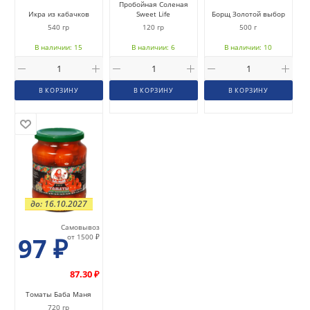
Пробойная Соленая
Икра из кабачков
Sweet Life
Борщ Золотой выбор
540 гр
120 гр
500 г
В наличии: 15
В наличии: 6
В наличии: 10
В КОРЗИНУ
В КОРЗИНУ
В КОРЗИНУ
до: 16.10.2027
Самовывоз
97
₽
от 1500 ₽
87.30 ₽
Томаты Баба Маня
720 гр