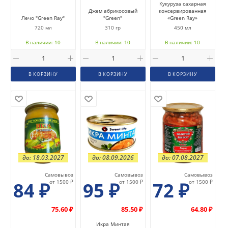
Кукуруза сахарная
Джем абрикосовый
консервированная
Лечо "Green Ray"
"Green"
«Green Ray»
720 мл
310 гр
450 мл
В наличии: 10
В наличии: 10
В наличии: 10
В КОРЗИНУ
В КОРЗИНУ
В КОРЗИНУ
до: 18.03.2027
до: 08.09.2026
до: 07.08.2027
Самовывоз
Самовывоз
Самовывоз
84
₽
от 1500 ₽
95
₽
от 1500 ₽
72
₽
от 1500 ₽
75.60 ₽
85.50 ₽
64.80 ₽
Икра Минтая