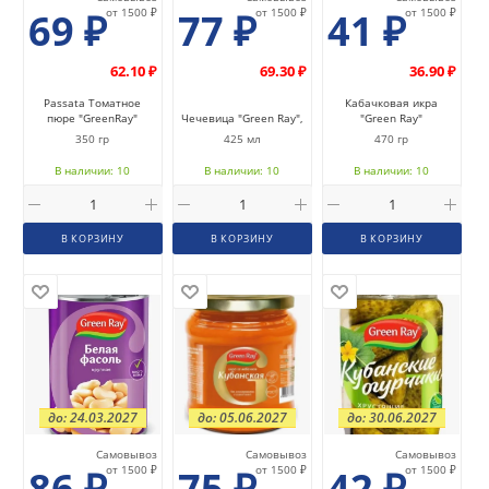
69
₽
от 1500 ₽
77
₽
от 1500 ₽
41
₽
от 1500 ₽
62.10 ₽
69.30 ₽
36.90 ₽
Passata Томатное
Кабачковая икра
пюре "GreenRay"
Чечевица "Green Ray",
"Green Ray"
350 гр
425 мл
470 гр
В наличии: 10
В наличии: 10
В наличии: 10
В КОРЗИНУ
В КОРЗИНУ
В КОРЗИНУ
до: 24.03.2027
до: 05.06.2027
до: 30.06.2027
Самовывоз
Самовывоз
Самовывоз
86
₽
от 1500 ₽
75
₽
от 1500 ₽
42
₽
от 1500 ₽