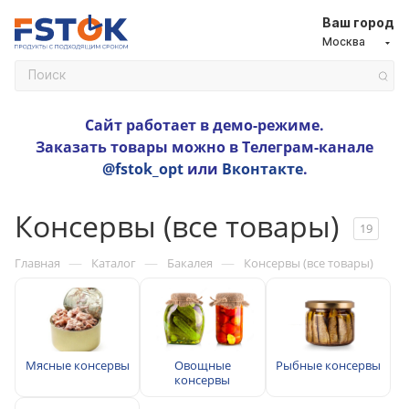
Ваш город
Москва
Сайт работает в демо-режиме.
Заказать товары можно в Телеграм-канале
@fstok_opt
или
Вконтакте
.
Консервы (все товары)
19
—
—
—
Главная
Каталог
Бакалея
Консервы (все товары)
Мясные консервы
Овощные
Рыбные консервы
консервы