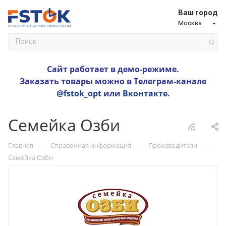
Ваш город
Москва
Сайт работает в демо-режиме.
Заказать товары можно в Телеграм-канале
@fstok_opt
или
Вконтакте
.
Семейка Озби
—
—
—
Главная
Справочная информация
Производители
Семейка Озби