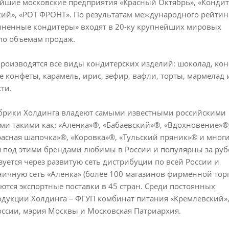
ейшие московские предприятия «Красный Октябрь», «Конди
ий», «РОТ ФРОНТ». По результатам международного рейтинг
иненные кондитеры» входят в 20-ку крупнейших мировых
по объемам продаж.
роизводятся все виды кондитерских изделий: шоколад, ко
е конфеты, карамель, ирис, зефир, вафли, торты, мармелад 
ти.
брики Холдинга владеют самыми известными российскими
ми такими как: «Аленка»®, «Бабаевский»®, «Вдохновение»
расная шапочка»®, «Коровка»®, «Тульский пряник»® и мног
я под этими брендами любимы в России и популярны за руб
уется через развитую сеть дистрибуции по всей России и
ичную сеть «Аленка» (более 100 магазинов фирменной торг
ются экспортные поставки в 45 стран. Среди постоянных
одукции Холдинга – ФГУП комбинат питания «Кремлевский»
оссии, мэрия Москвы и Московская Патриархия.