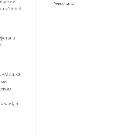
терский
Реквизиты
а «Global
нфеты в
и
®, «Мишка
ими
ежом.
овли), а
,