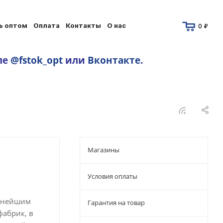
ь оптом
Оплата
Контакты
О нас
0 ₽
ле
@fstok_opt
или
Вконтакте
.
Магазины
Условия оплаты
упнейшим
Гарантия на товар
фабрик, в