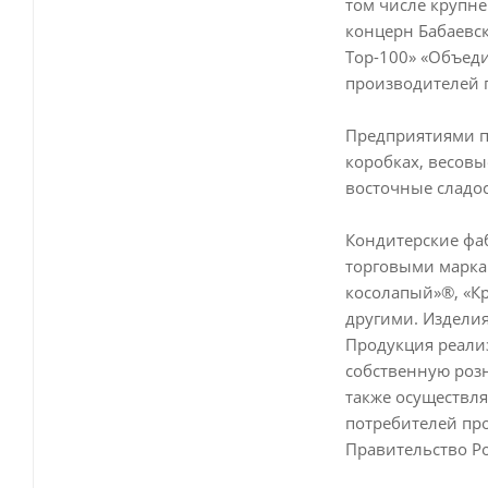
том числе крупн
концерн Бабаевск
Top-100» «Объед
производителей 
Предприятиями п
коробках, весовы
восточные сладос
Кондитерские фа
торговыми марка
косолапый»®, «К
другими. Издели
Продукция реализ
собственную розн
также осуществля
потребителей пр
Правительство Р