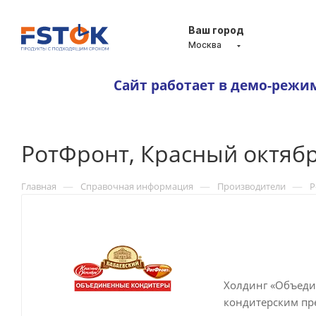
Ваш город
Москва
Сайт работает в демо-режи
РотФронт, Красный октябр
—
—
—
Главная
Справочная информация
Производители
Р
Холдинг «Объеди
кондитерским пре