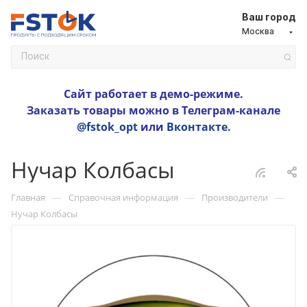
Ваш город
Москва
Сайт работает в демо-режиме.
Заказать товары можно в Телеграм-канале
@fstok_opt
или
Вконтакте
.
Нучар Колбасы
—
—
—
Главная
Справочная информация
Производители
Нучар Колбасы