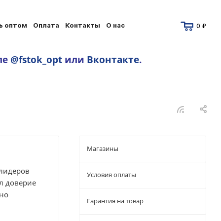
ь оптом
Оплата
Контакты
О нас
0 ₽
ле
@fstok_opt
или
Вконтакте
.
Магазины
 лидеров
Условия оплаты
л доверие
вно
Гарантия на товар