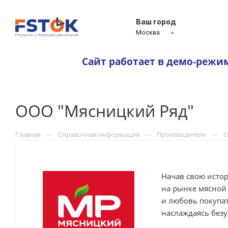
Ваш город
Москва
Сайт работает в демо-режи
ООО "Мясницкий Ряд"
—
—
—
Главная
Справочная информация
Производители
О
Начав свою истор
на рынке мясной
и любовь покупат
наслаждаясь без