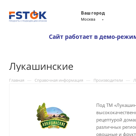
Ваш город
Москва
Сайт работает в демо-режи
Лукашинские
—
—
—
Главная
Справочная информация
Производители
Л
Под ТМ «Лукашин
высококачествен
рецептурой дома
различных регион
овощные и фрукт