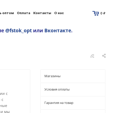
ь оптом
Оплата
Контакты
О нас
0 ₽
ле
@fstok_opt
или
Вконтакте
.
Магазины
Условия оплаты
ии с
 с
Гарантия на товар
сные
ии мы