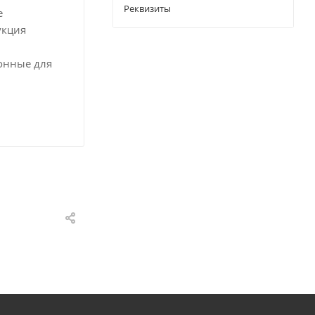
Реквизиты
е
укция
онные для