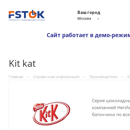
Ваш город
Москва
Сайт работает в демо-режи
Kit kat
—
—
—
Главная
Справочная информация
Производители
K
Серия шоколадны
компанией Hersh
батончики по все