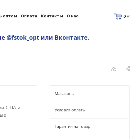
ь оптом
Оплата
Контакты
О нас
0 ₽
ле
@fstok_opt
или
Вконтакте
.
Магазины
ми США и
Условия оплаты
ные
Гарантия на товар