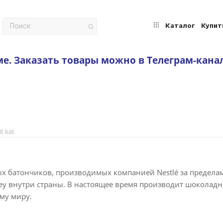
Каталог
Купит
ме.
Заказать товары можно в Телеграм-кана
it kat
х батончиков, производимых компанией Nestlé за предела
ey внутри страны. В настоящее время производит шоколад
му миру.