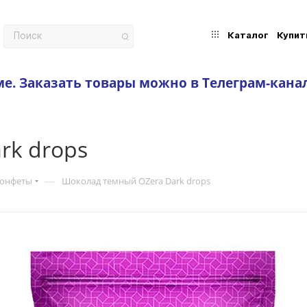
Каталог
Купит
ме.
Заказать товары можно в Телеграм-кана
rk drops
—
конфеты
Шоколад темный OZera Dark drops