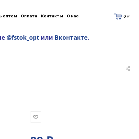
ь оптом
Оплата
Контакты
О нас
0 ₽
ле
@fstok_opt
или
Вконтакте
.