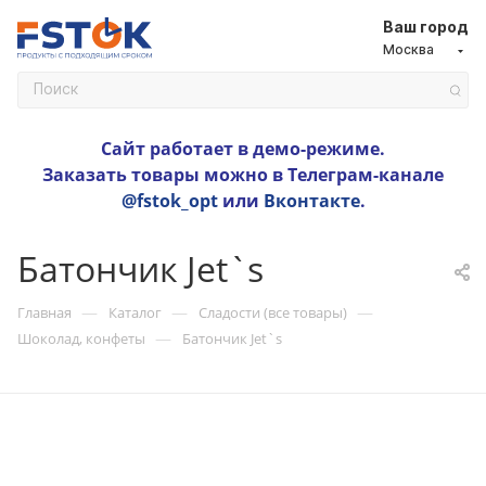
Ваш город
Москва
Сайт работает в демо-режиме.
Заказать товары можно в Телеграм-канале
@fstok_opt
или
Вконтакте
.
Батончик Jet`s
—
—
—
Главная
Каталог
Сладости (все товары)
—
Шоколад, конфеты
Батончик Jet`s