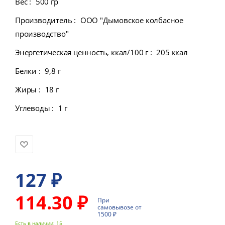
Вес
:
500 гр
Производитель
:
ООО "Дымовское колбасное
производство"
Энергетическая ценность, ккал/100 г
:
205 ккал
Белки
:
9,8 г
Жиры
:
18 г
Углеводы
:
1 г
127
₽
114.30 ₽
При
самовывозе от
1500 ₽
Есть в наличии
: 15