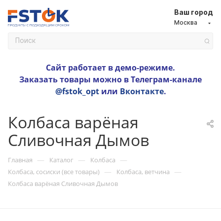
Ваш город
Москва
Сайт работает в демо-режиме.
Заказать товары можно в Телеграм-канале
@fstok_opt
или
Вконтакте
.
Колбаса варёная
Сливочная Дымов
—
—
—
Главная
Каталог
Колбаса
—
—
Колбаса, сосиски (все товары)
Колбаса, ветчина
Колбаса варёная Сливочная Дымов