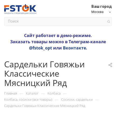
Ваш город
Москва
Сайт работает в демо-режиме.
Заказать товары можно в Телеграм-канале
@fstok_opt
или
Вконтакте
.
Сардельки Говяжьи
Классические
Мясницкий Ряд
—
—
—
Главная
Каталог
Колбаса
—
—
Колбаса, сосиски (все товары)
Сосиски, сардельки
Сардельки Говяжьи Классические Мясницкий Ряд