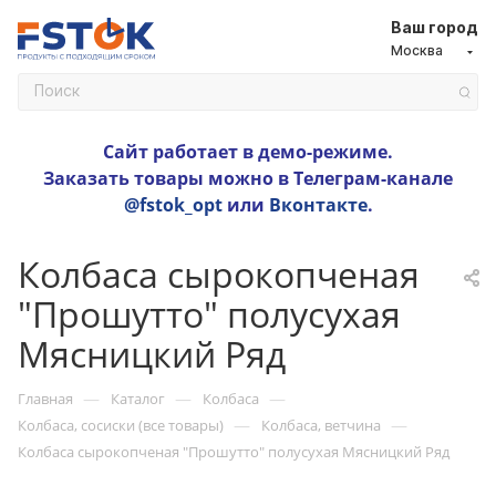
Ваш город
Москва
Сайт работает в демо-режиме.
Заказать товары можно в Телеграм-канале
@fstok_opt
или
Вконтакте
.
Колбаса сырокопченая
"Прошутто" полусухая
Мясницкий Ряд
—
—
—
Главная
Каталог
Колбаса
—
—
Колбаса, сосиски (все товары)
Колбаса, ветчина
Колбаса сырокопченая "Прошутто" полусухая Мясницкий Ряд