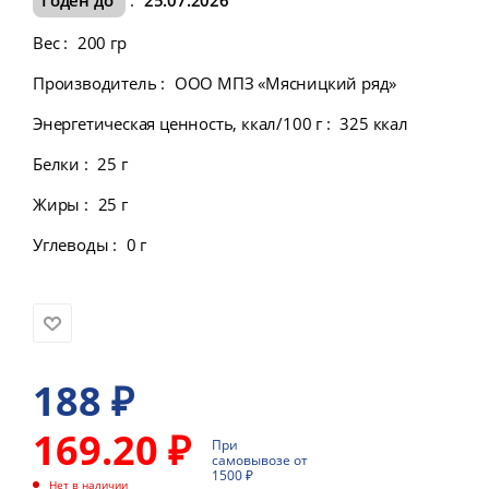
Вес
:
200 гр
Производитель
:
ООО МПЗ «Мясницкий ряд»
Энергетическая ценность, ккал/100 г
:
325 ккал
Белки
:
25 г
Жиры
:
25 г
Углеводы
:
0 г
188
₽
169.20 ₽
При
самовывозе от
1500 ₽
Нет в наличии