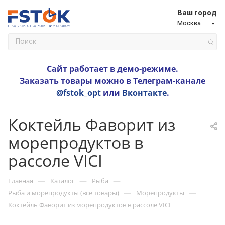
Ваш город
Москва
Сайт работает в демо-режиме.
Заказать товары можно в Телеграм-канале
@fstok_opt
или
Вконтакте
.
Коктейль Фаворит из
морепродуктов в
рассоле VICI
—
—
—
Главная
Каталог
Рыба
—
—
Рыба и морепродукты (все товары)
Морепродукты
Коктейль Фаворит из морепродуктов в рассоле VICI