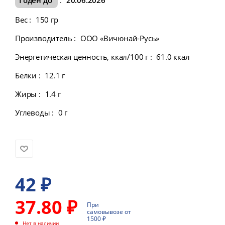
Вес
:
150 гр
Производитель
:
ООО «Вичюнай-Русь»
Энергетическая ценность, ккал/100 г
:
61.0 ккал
Белки
:
12.1 г
Жиры
:
1.4 г
Углеводы
:
0 г
42
₽
37.80 ₽
При
самовывозе от
1500 ₽
Нет в наличии